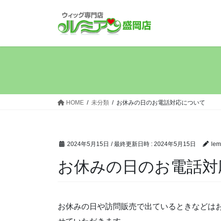
コ
ナ
ン
ビ
テ
ゲ
ン
ー
ツ
シ
へ
ョ
ス
ン
キ
に
ッ
移
HOME
未分類
お休みの日のお電話対応について
プ
動
2024年5月15日
/ 最終更新日時 :
2024年5月15日
lem
お休みの日のお電話対
お休みの日や訪問販売で出ているときなどは