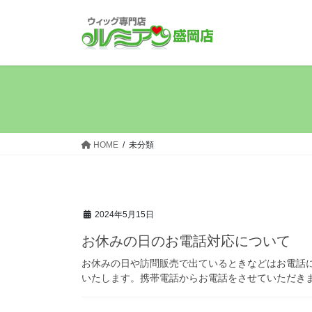
コ
ナ
ン
ビ
テ
ゲ
ン
ー
ツ
シ
へ
ョ
ス
ン
キ
に
ッ
移
HOME
未分類
プ
動
2024年5月15日
お休みの日のお電話対応について
お休みの日や訪問販売で出ているときなどはお電話
いたします。携帯電話からお電話をさせていただき